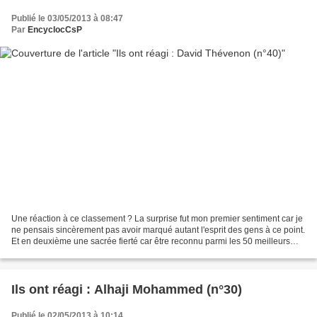
Publié le 03/05/2013 à 08:47
Par
EncyclocCsP
Une réaction à ce classement ? La surprise fut mon premier sentiment car je
ne pensais sincèrement pas avoir marqué autant l'esprit des gens à ce point.
Et en deuxième une sacrée fierté car être reconnu parmi les 50 meilleurs
joueurs de l'histoire du...
Ils ont réagi : Alhaji Mohammed (n°30)
Publié le 02/05/2013 à 10:14