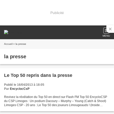
Publicité
MENU
Accueil
» la presse
la presse
Le Top 50 repris dans la presse
Publié le 16/04/2013 à 18:05
Par
EncyclocCsP
Revivez la révélation du Top 50 en direct sur Flash FM Top 50 EncycloCSP
du CSP Limoges : Un podium Dacoury – Murphy – Young (Catch & Shoot)
Limoges CSP - 20 ans : Le Top 50 des joueurs Limougeauds ! (Inside
Basket) Le Top 50 des meilleurs joueurs de...