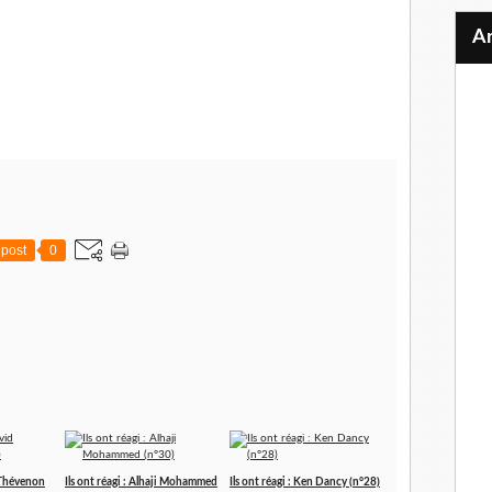
post
0
d Thévenon
Ils ont réagi : Alhaji Mohammed
Ils ont réagi : Ken Dancy (n°28)