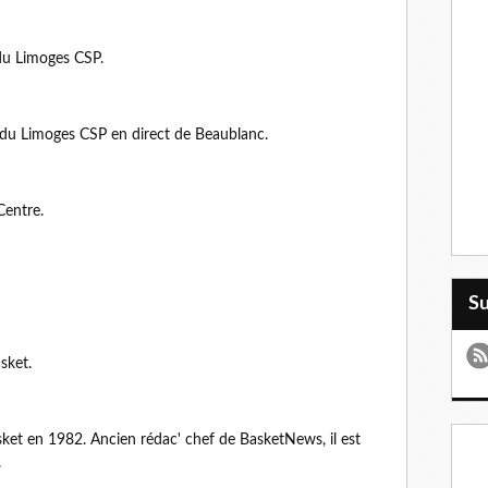
é du Limoges CSP.
du Limoges CSP en direct de Beaublanc.
Centre.
S
sket.
asket en 1982. Ancien rédac' chef de BasketNews, il est
.