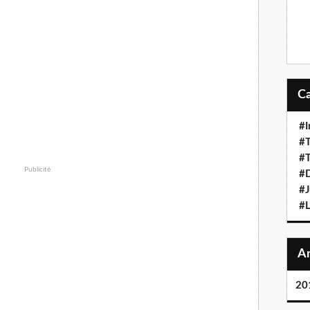
#I
#
#T
Publicité
#D
#J
#L
20