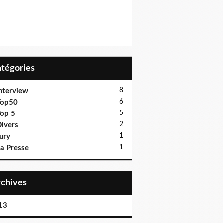
Catégories
8
nterview
6
Top50
5
op 5
2
ivers
1
ury
1
a Presse
Archives
13