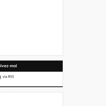
uivez-moi
via RSS