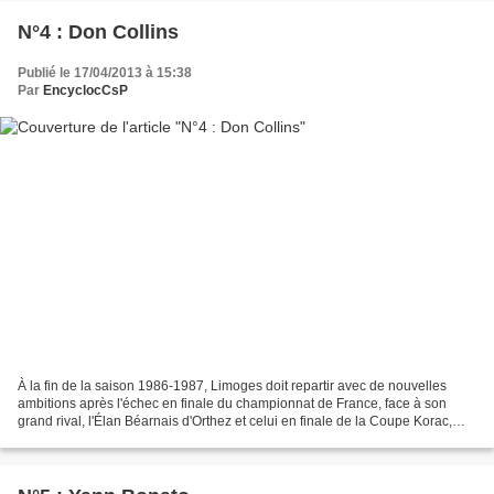
N°4 : Don Collins
Publié le 17/04/2013 à 15:38
Par
EncyclocCsP
À la fin de la saison 1986-1987, Limoges doit repartir avec de nouvelles
ambitions après l'échec en finale du championnat de France, face à son
grand rival, l'Élan Béarnais d'Orthez et celui en finale de la Coupe Korac,
contre le FC Barcelone. Le CSP...