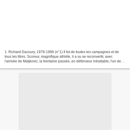
1. Richard Dacoury, 1978-1996 (n°1) Il fut de toutes les campagnes et de
tous les titres. Scoreur, magnifique athlète, il a su se reconvertir, avec
l'arrivée de Maljkovic, la trentaine passée, en défenseur intraitable, l'un des
meilleurs du Vieux Continent....