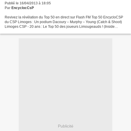
Publié le 16/04/2013 à 18:05
Par
EncyclocCsP
Revivez la révélation du Top 50 en direct sur Flash FM Top 50 EncycloCSP
du CSP Limoges : Un podium Dacoury – Murphy – Young (Catch & Shoot)
Limoges CSP - 20 ans : Le Top 50 des joueurs Limougeauds ! (Inside
Basket) Le Top 50 des meilleurs joueurs de...
Publicité