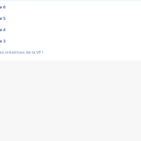
e 6
e 5
e 4
e 3
s créatrices de la VF !
e 2
e 1
e Mektoub My Love arrive enfin ! Rencontre avec Shaïn Boumedine et Sal
i : après Toni en famille
elle réalise le bouleversant Dites lui que je l'aime
ais ! Rencontre autour de Vie privée de Rebecca Zlotowski
 de Marguerite, Grave... Rencontre avec Ella Rumpf