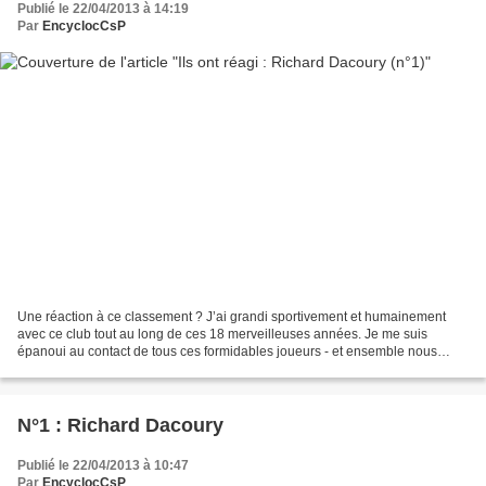
Publié le 22/04/2013 à 14:19
Par
EncyclocCsP
Une réaction à ce classement ? J’ai grandi sportivement et humainement
avec ce club tout au long de ces 18 merveilleuses années. Je me suis
épanoui au contact de tous ces formidables joueurs - et ensemble nous
avons écrit les plus belles pages du CSP....
N°1 : Richard Dacoury
Publié le 22/04/2013 à 10:47
Par
EncyclocCsP