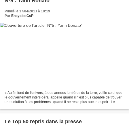
N°5 : Yann Bonato
Publié le 17/04/2013 à 10:19
Par
EncyclocCsP
« Au fin fond de l'univers, à des années lumières de la terre, veille celui que
le gouvernement intersidéral appelle quand il n'est plus capable de trouver
une solution à ses problèmes ; quand il ne reste plus aucun espoir : Le
Capitaine Flam » dit le...
Le Top 50 repris dans la presse