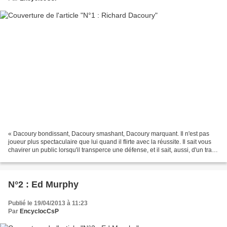
« Dacoury bondissant, Dacoury smashant, Dacoury marquant. Il n'est pas
joueur plus spectaculaire que lui quand il flirte avec la réussite. Il sait vous
chavirer un public lorsqu'il transperce une défense, et il sait, aussi, d'un trait
de génie rattraper...
N°2 : Ed Murphy
Publié le 19/04/2013 à 11:23
Par
EncyclocCsP