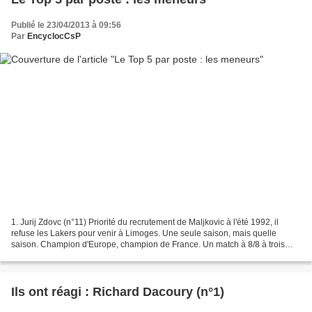
Publié le 23/04/2013 à 09:56
Par
EncyclocCsP
1. Jurij Zdovc (n°11) Priorité du recrutement de Maljkovic à l'été 1992, il
refuse les Lakers pour venir à Limoges. Une seule saison, mais quelle
saison. Champion d'Europe, champion de France. Un match à 8/8 à trois
points contre Le Mans. Un panier à...
Ils ont réagi : Richard Dacoury (n°1)